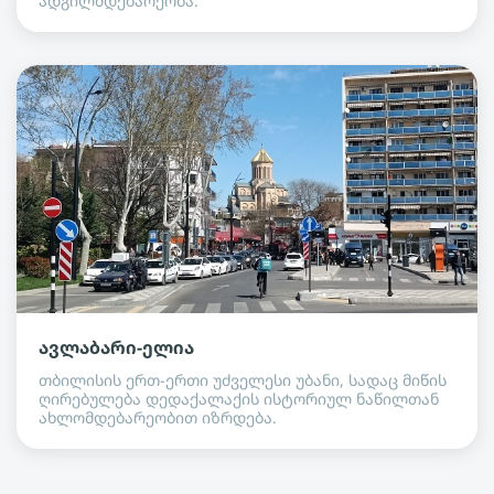
ადგილმდებარეობა.
ავლაბარი-ელია
თბილისის ერთ-ერთი უძველესი უბანი, სადაც მიწის
ღირებულება დედაქალაქის ისტორიულ ნაწილთან
ახლომდებარეობით იზრდება.