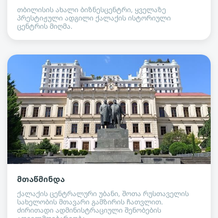
თბილისის ახალი ბიზნესცენტრი, ყველაზე
პრესტიჟული ადგილი ქალაქის ისტორიული
ცენტრის მიღმა.
მთაწმინდა
ქალაქის ცენტრალური უბანი, შოთა რუსთაველის
სახელობის მთავარი გამზირის ჩათვლით.
ძირითადი ადმინისტრაციული შენობების