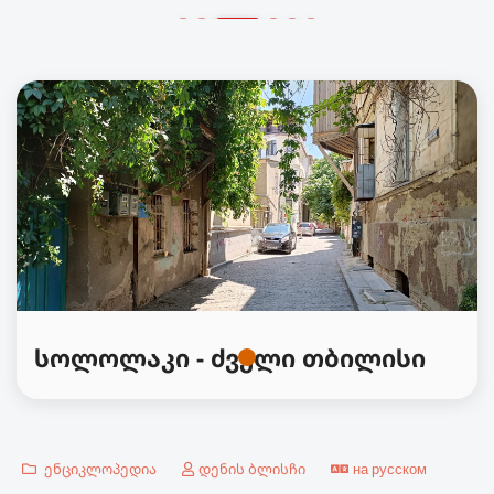
სოლოლაკი - ძველი თბილისი
ენციკლოპედია
დენის ბლისჩი
на русском