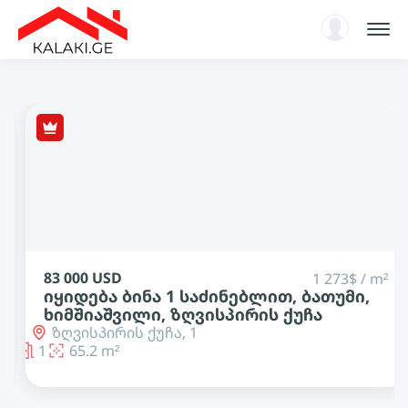
სარჩევი
ენციკლოპედია
ახალი ამბები, ანალიტიკა
ავტორიზაცია
KA
118 000 USD
1 273$ / m²
საძინებლით, ბათუმი,
იყიდება ბინა 1 ს
ვისპირის ქუჩა
აეროპორტი, ლეხ 
კაჩინსკების ქუჩა
1
ლეხ და მარია კაჩინ
1
46.81 m²