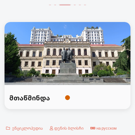
მთაწმინდა
ენციკლოპედია
დენის ბლისჩი
на русском