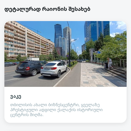
დეტალურად რაიონის შესახებ
ვაკე
თბილისის ახალი ბიზნესცენტრი, ყველაზე
პრესტიჟული ადგილი ქალაქის ისტორიული
ცენტრის მიღმა.