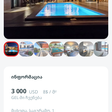
ინფორმაცია
3 000
USD
8$ / მ²
GEL-ში ჩვენება
მცხეთა, საგურამო, 1