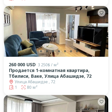
lens
lens
lens
lens
lens
lens
lens
lens
260 000 USD
3 250$ / м²
Продается 1-комнатная квартира,
Тбилиси, Ваке, Улица Абашидзе, 72
Улица Абашидзе , 72
1
80 м²