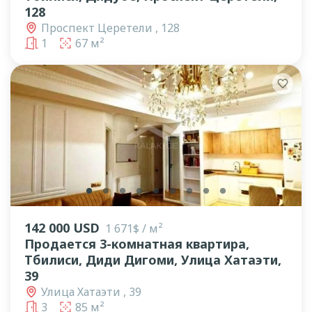
128
Проспект Церетели , 128
1
67 м²
lens
lens
lens
lens
lens
lens
lens
lens
lens
142 000 USD
1 671$ / м²
Продается 3-комнатная квартира,
Тбилиси, Диди Дигоми, Улица Хатаэти,
39
Улица Хатаэти , 39
3
85 м²