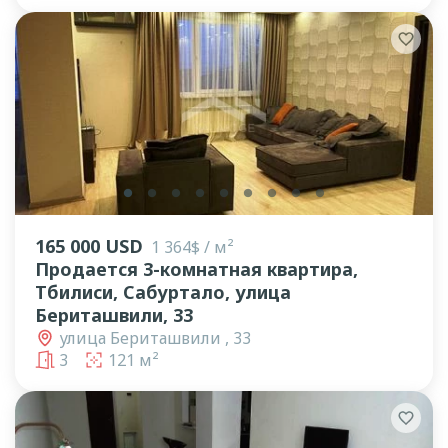
lens
lens
lens
lens
lens
lens
lens
lens
lens
165 000 USD
1 364$ / м²
Продается 3-комнатная квартира,
Тбилиси, Сабуртало, улица
Бериташвили, 33
улица Бериташвили , 33
3
121 м²