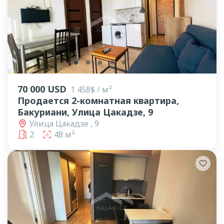
lens
lens
lens
lens
lens
lens
lens
70 000 USD
1 458$ / м²
Продается 2-комнатная квартира,
Бакуриани, Улица Цакадзе, 9
Улица Цакадзе , 9
2
48 м²