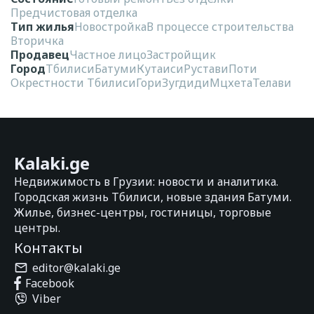
Предчистовая отделка
Тип жилья
Новостройка
В процессе строительства
Вторичка
Продавец
Частное лицо
Застройщик
Город
Тбилиси
Батуми
Кутаиси
Рустави
Поти
Окрестности Тбилиси
Гори
Зугдиди
Мцхета
Телави
Kalaki.ge
Недвижимость в Грузии: новости и аналитика.
Городская жизнь Тбилиси, новые здания Батуми.
Жилье, бизнес-центры, гостиницы, торговые
центры.
Контакты
editor@kalaki.ge
Facebook
Viber