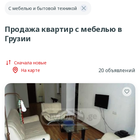
С мебелью и бытовой техникой
Продажа квартир с мебелью в
Грузии
Сначала новые
20 объявлений
На карте
lens
lens
lens
lens
lens
lens
lens
lens