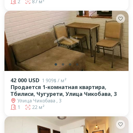
2
87 м²
lens
lens
lens
lens
42 000 USD
1 909$ / м²
Продается 1-комнатная квартира,
Тбилиси, Чугурети, Улица Чикобава, 3
Улица Чикобава , 3
1
22 м²