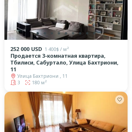
lens
lens
lens
lens
lens
lens
lens
lens
lens
252 000 USD
1 400$ / м²
Продается 3-комнатная квартира,
Тбилиси, Сабуртало, Улица Бахтриони,
11
Улица Бахтриони , 11
3
180 м²