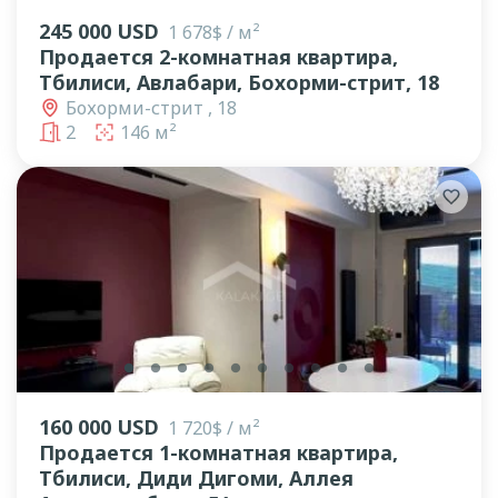
245 000 USD
1 678$ / м²
Продается 2-комнатная квартира,
Тбилиси, Авлабари, Бохорми-стрит, 18
Бохорми-стрит , 18
2
146 м²
lens
lens
lens
lens
lens
lens
lens
lens
lens
lens
160 000 USD
1 720$ / м²
Продается 1-комнатная квартира,
Тбилиси, Диди Дигоми, Аллея