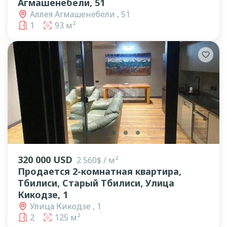
Агмашенебели, 51
Аллея Агмашенебели , 51
1
93 м²
lens
lens
lens
lens
lens
320 000 USD
2 560$ / м²
Продается 2-комнатная квартира,
Тбилиси, Старый Тбилиси, Улица
Кикодзе, 1
Улица Кикодзе , 1
2
125 м²