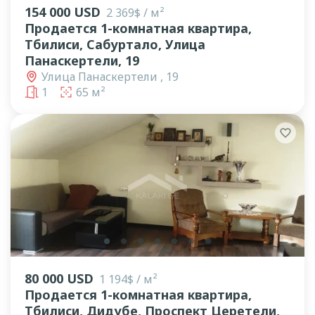
154 000 USD
2 369$ / м²
Продается 1-комнатная квартира,
Тбилиси, Сабуртало, Улица
Панаскертели, 19
Улица Панаскертели , 19
1
65 м²
lens
lens
lens
lens
lens
lens
lens
80 000 USD
1 194$ / м²
Продается 1-комнатная квартира,
Тбилиси, Дидубе, Проспект Церетели,