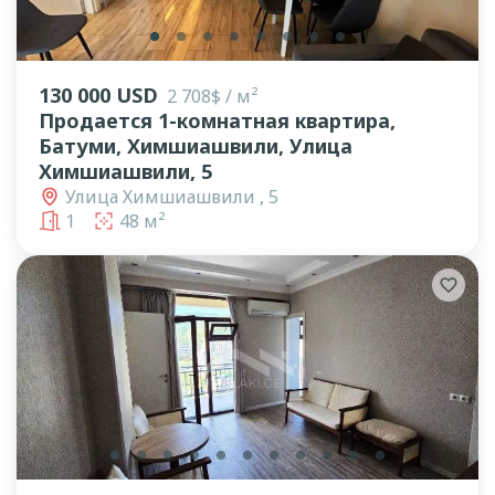
lens
lens
lens
lens
lens
lens
lens
lens
130 000 USD
2 708$ / м²
Продается 1-комнатная квартира,
Батуми, Химшиашвили, Улица
Химшиашвили, 5
Улица Химшиашвили , 5
1
48 м²
lens
lens
lens
lens
lens
lens
lens
lens
lens
lens
lens