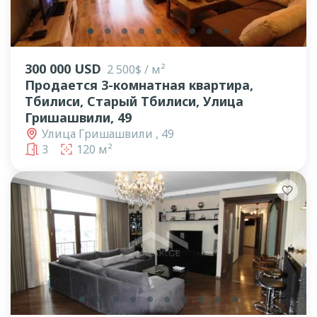
lens
lens
lens
lens
lens
lens
lens
lens
lens
300 000 USD
2 500$ / м²
Продается 3-комнатная квартира,
Тбилиси, Старый Тбилиси, Улица
Гришашвили, 49
Улица Гришашвили , 49
3
120 м²
lens
lens
lens
lens
lens
lens
lens
lens
lens
lens