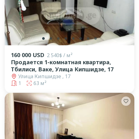
lens
lens
lens
lens
lens
lens
lens
lens
160 000 USD
2 540$ / м²
Продается 1-комнатная квартира,
Тбилиси, Ваке, Улица Кипшидзе, 17
Улица Кипшидзе , 17
1
63 м²