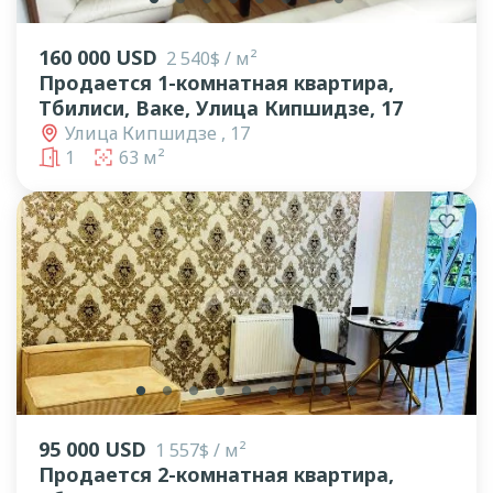
160 000 USD
2 540$ / м²
Продается 1-комнатная квартира,
Тбилиси, Ваке, Улица Кипшидзе, 17
Улица Кипшидзе , 17
1
63 м²
lens
lens
lens
lens
lens
lens
lens
lens
lens
95 000 USD
1 557$ / м²
Продается 2-комнатная квартира,