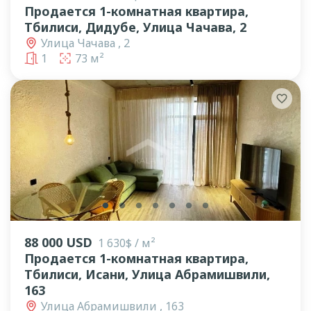
Продается 1-комнатная квартира,
Тбилиси, Дидубе, Улица Чачава, 2
Улица Чачава , 2
1
73 м²
lens
lens
lens
lens
lens
lens
lens
88 000 USD
1 630$ / м²
Продается 1-комнатная квартира,
Тбилиси, Исани, Улица Абрамишвили,
163
Улица Абрамишвили , 163