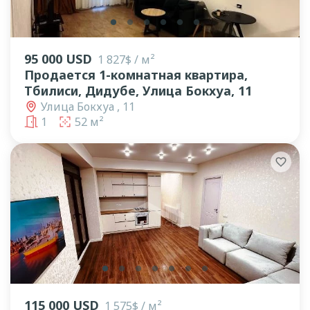
lens
lens
lens
lens
lens
lens
95 000 USD
1 827$ / м²
Продается 1-комнатная квартира,
Тбилиси, Дидубе, Улица Бокхуа, 11
Улица Бокхуа , 11
1
52 м²
lens
lens
lens
lens
lens
lens
lens
115 000 USD
1 575$ / м²