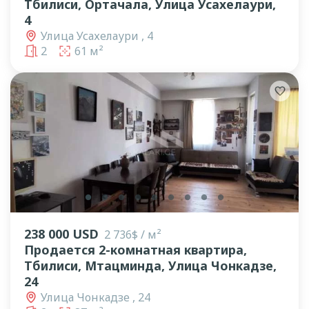
Тбилиси, Ортачала, Улица Усахелаури,
4
Улица Усахелаури , 4
2
61 м²
lens
lens
lens
lens
lens
lens
lens
lens
lens
238 000 USD
2 736$ / м²
Продается 2-комнатная квартира,
Тбилиси, Мтацминда, Улица Чонкадзе,
24
Улица Чонкадзе , 24