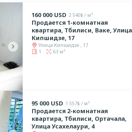
160 000 USD
2 540$ / м²
Продается 1-комнатная
квартира, Тбилиси, Ваке, Улица
Кипшидзе, 17
Улица Кипшидзе , 17
chevron_right
1
63 м²
95 000 USD
1 557$ / м²
Продается 2-комнатная
квартира, Тбилиси, Ортачала,
Улица Усахелаури, 4