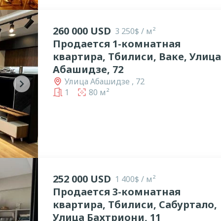
260 000 USD
3 250$ / м²
Продается 1-комнатная
квартира, Тбилиси, Ваке, Улица
Абашидзе, 72
Улица Абашидзе , 72
chevron_right
1
80 м²
252 000 USD
1 400$ / м²
Продается 3-комнатная
квартира, Тбилиси, Сабуртало,
Улица Бахтриони, 11