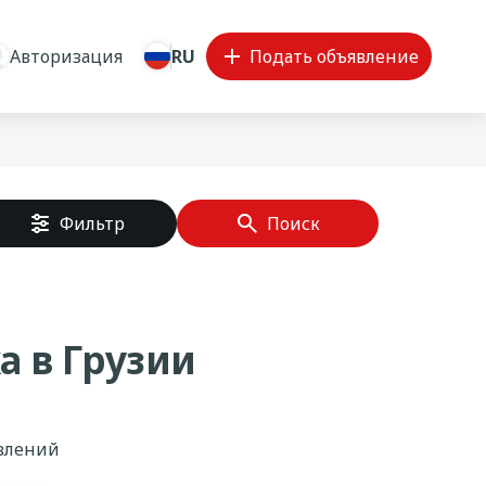
Авторизация
RU
Подать объявление
Фильтр
Поиск
а в Грузии
явлений