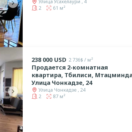
Улица Усахелаури , 4
chevron_right
2
61 м²
238 000 USD
2 736$ / м²
Продается 2-комнатная
квартира, Тбилиси, Мтацминда
Улица Чонкадзе, 24
Улица Чонкадзе , 24
chevron_right
2
87 м²