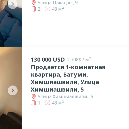
Улица Цакадзе , 9
chevron_right
2
48 м²
130 000 USD
2 708$ / м²
Продается 1-комнатная
квартира, Батуми,
Химшиашвили, Улица
Химшиашвили, 5
chevron_right
Улица Химшиашвили , 5
1
48 м²