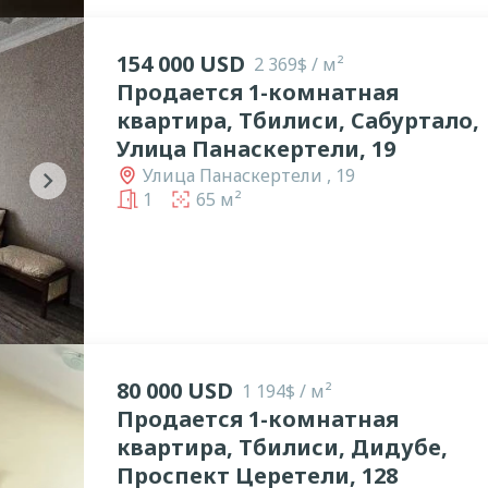
154 000 USD
2 369$ / м²
Продается 1-комнатная
квартира, Тбилиси, Сабуртало,
Улица Панаскертели, 19
Улица Панаскертели , 19
chevron_right
1
65 м²
80 000 USD
1 194$ / м²
Продается 1-комнатная
квартира, Тбилиси, Дидубе,
Проспект Церетели, 128