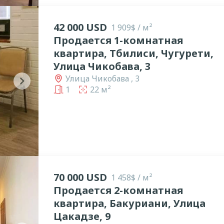
42 000 USD
1 909$ / м²
Продается 1-комнатная
квартира, Тбилиси, Чугурети,
Улица Чикобава, 3
Улица Чикобава , 3
chevron_right
1
22 м²
70 000 USD
1 458$ / м²
Продается 2-комнатная
квартира, Бакуриани, Улица
Цакадзе, 9