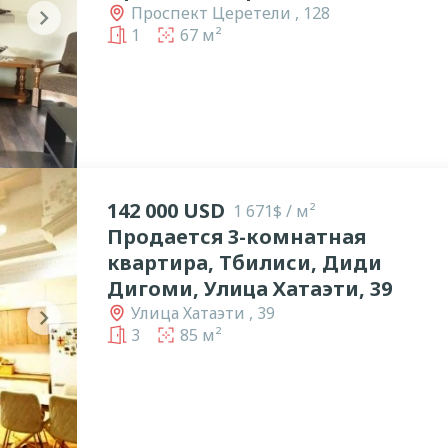
Проспект Церетели , 128
chevron_right
1
67 м²
142 000 USD
1 671$ / м²
Продается 3-комнатная
квартира, Тбилиси, Диди
Дигоми, Улица Хатаэти, 39
Улица Хатаэти , 39
chevron_right
3
85 м²