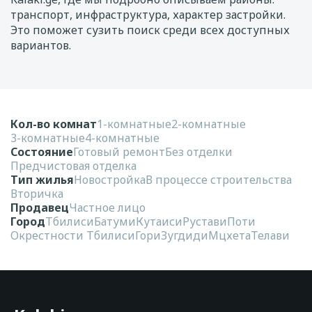
транспорт, инфраструктура, характер застройки.
Это поможет сузить поиск среди всех доступных
вариантов.
Кол-во комнат
1-комнатные
2-комнатные
3-комнатные
4-комнатные
Состояние
Готовый ремонт
Без отделки
Предчистовая отделка
Тип жилья
Новостройка
В процессе строительства
Вторичка
Продавец
Частное лицо
Город
Тбилиси
Батуми
Кутаиси
Рустави
Поти
Окрестности Тбилиси
Гори
Зугдиди
Мцхета
Телави