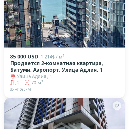
lens
lens
lens
85 000 USD
1 214$ / м²
Продается 2-комнатная квартира,
Батуми, Аэропорт, Улица Адлия, 1
Улица Адлия , 1
2
70 м²
ID НП035РМ