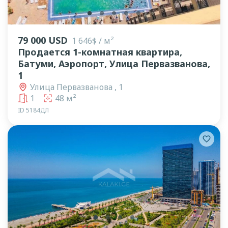
lens
lens
lens
lens
lens
79 000 USD
1 646$ / м²
Продается 1-комнатная квартира,
Батуми, Аэропорт, Улица Первазванова,
1
Улица Первазванова , 1
1
48 м²
ID 5184ДЛ
lens
lens
lens
lens