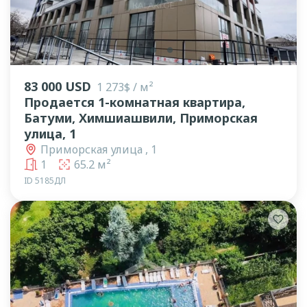
lens
lens
lens
83 000 USD
1 273$ / м²
Продается 1-комнатная квартира,
Батуми, Химшиашвили, Приморская
улица, 1
Приморская улица , 1
1
65.2 м²
ID 5185ДЛ