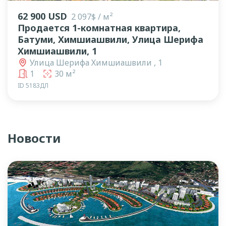
62 900 USD
2 097$ / м²
Продается 1-комнатная квартира,
Батуми, Химшиашвили, Улица Шерифа
Химшиашвили, 1
Улица Шерифа Химшиашвили , 1
1
30 м²
ID 5183ДЛ
Новости