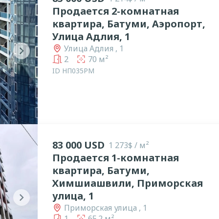
Продается 2-комнатная
квартира, Батуми, Аэропорт,
Улица Адлия, 1
Улица Адлия , 1
chevron_right
2
70 м²
ID НП035РМ
83 000 USD
1 273$ / м²
Продается 1-комнатная
квартира, Батуми,
Химшиашвили, Приморская
улица, 1
chevron_right
Приморская улица , 1
1
65.2 м²