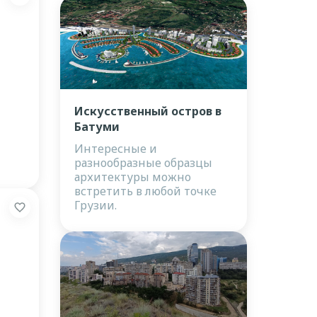
,
Искусственный остров в
Батуми
Интересные и
разнообразные образцы
архитектуры можно
встретить в любой точке
Грузии.