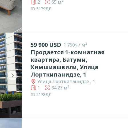
2
65 м²
ID 5179ДЛ
59 900 USD
1 750$ / м²
Продается 1-комнатная
квартира, Батуми,
Химшиашвили, Улица
Лорткипанидзе, 1
chevron_right
Улица Лорткипанидзе , 1
1
34.23 м²
ID 5178ДЛ