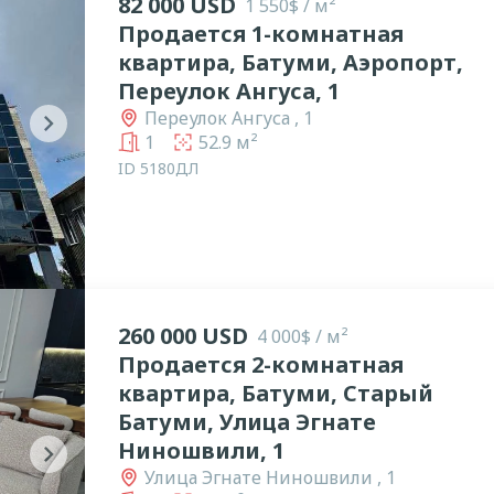
82 000 USD
1 550$ / м²
Продается 1-комнатная
квартира, Батуми, Аэропорт,
Переулок Ангуса, 1
Переулок Ангуса , 1
chevron_right
1
52.9 м²
ID 5180ДЛ
260 000 USD
4 000$ / м²
Продается 2-комнатная
квартира, Батуми, Старый
Батуми, Улица Эгнате
Ниношвили, 1
chevron_right
Улица Эгнате Ниношвили , 1