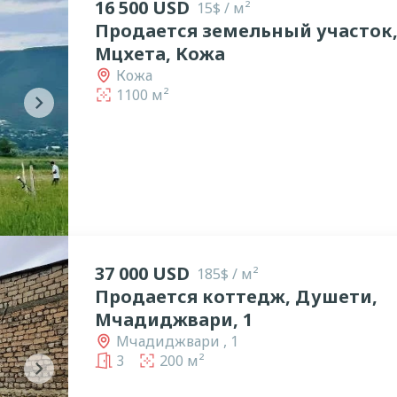
16 500 USD
15$ / м²
Продается земельный участок
Мцхета, Кожа
Кожа
1100 м²
chevron_right
37 000 USD
185$ / м²
Продается коттедж, Душети,
Мчадиджвари, 1
Мчадиджвари , 1
3
200 м²
chevron_right