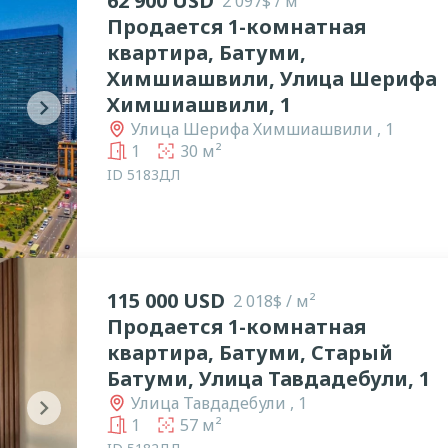
62 900 USD
2 097$ / м²
Продается 1-комнатная
квартира, Батуми,
Химшиашвили, Улица Шерифа
Химшиашвили, 1
chevron_right
Улица Шерифа Химшиашвили , 1
1
30 м²
ID 5183ДЛ
115 000 USD
2 018$ / м²
Продается 1-комнатная
квартира, Батуми, Старый
Батуми, Улица Тавдадебули, 1
Улица Тавдадебули , 1
chevron_right
1
57 м²