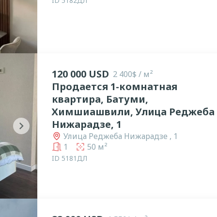
ID 5182ДЛ
120 000 USD
2 400$ / м²
Продается 1-комнатная
квартира, Батуми,
Химшиашвили, Улица Реджеба
Нижарадзе, 1
chevron_right
Улица Реджеба Нижарадзе , 1
1
50 м²
ID 5181ДЛ