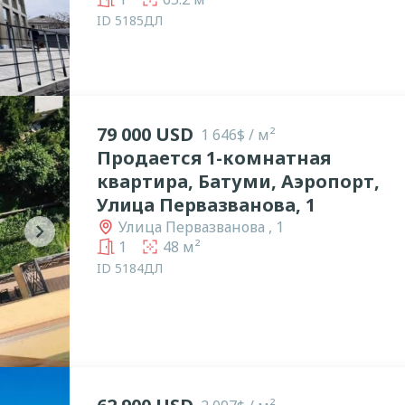
ID 5185ДЛ
79 000 USD
1 646$ / м²
Продается 1-комнатная
квартира, Батуми, Аэропорт,
Улица Первазванова, 1
Улица Первазванова , 1
chevron_right
1
48 м²
ID 5184ДЛ