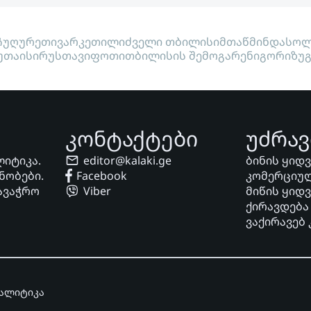
ჩუღურეთი
ვარკეთილი
ძველი თბილისი
მთაწმინდა
სოლ
უთაისი
რუსთავი
ფოთი
თბილისის შემოგარენი
გორი
ზუ
კონტაქტები
უძრავ
ლიტიკა.
editor@kalaki.ge
ბინის ყიდ
ნობები.
Facebook
კომერციულ
ავაჭრო
Viber
მიწის ყიდ
ქირავდება
ვაქირავებ
ნალიტიკა