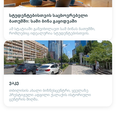
სტუდენტებისთვის საცხოვრებელი
ბათუმში: სამი ბინა გაყიდვაში
ამ სტატიაში განვიხილავთ სამ ბინას ბათუმში,
რომლებიც იდეალურია სტუდენტებისთვის.
ვაკე
თბილისის ახალი ბიზნესცენტრი, ყველაზე
პრესტიჟული ადგილი ქალაქის ისტორიული
ცენტრის მიღმა.