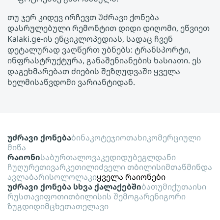
თუ ჯერ კიდევ ირჩევთ Უძრავი ქონება
დასრულებული რემონტით დიდი დიღომი, ეწვიეთ
Kalaki.ge-ის ენციკლოპედიას, სადაც ჩვენ
დეტალურად ვაღწერთ უბნებს: ტრანსპორტი,
ინფრასტრუქტურა, განაშენიანების ხასიათი. ეს
დაგეხმარებათ ძიების შეზღუდვაში ყველა
ხელმისაწვდომი ვარიანტიდან.
უძრავი ქონება
ბინა
კოტეჯი
ოთახი
კომერციული
მიწა
რაიონი
საბურთალო
ვაკე
დიდუბე
გლდანი
ჩუღურეთი
ვარკეთილი
ძველი თბილისი
მთაწმინდა
ავლაბარი
სოლოლაკი
ყველა რაიონები
უძრავი ქონება სხვა ქალაქებში
ბათუმი
ქუთაისი
რუსთავი
ფოთი
თბილისის შემოგარენი
გორი
ზუგდიდი
მცხეთა
თელავი