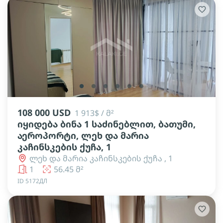
lens
lens
lens
lens
lens
lens
108 000 USD
1 913$ / მ²
იყიდება ბინა 1 საძინებლით, ბათუმი,
აეროპორტი, ლეხ და მარია
კაჩინსკების ქუჩა, 1
ლეხ და მარია კაჩინსკების ქუჩა , 1
1
56.45 მ²
ID 5172ДЛ