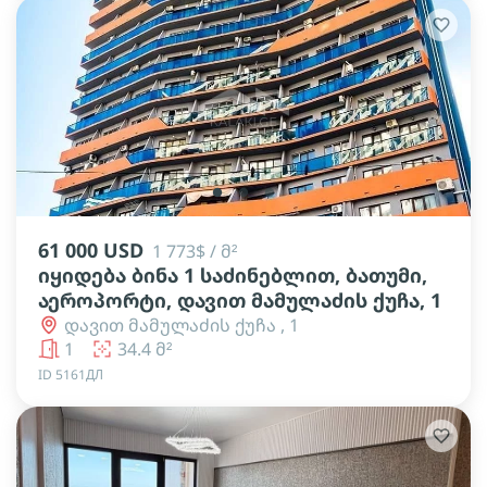
lens
lens
lens
61 000 USD
1 773$ / მ²
იყიდება ბინა 1 საძინებლით, ბათუმი,
აეროპორტი, დავით მამულაძის ქუჩა, 1
დავით მამულაძის ქუჩა , 1
1
34.4 მ²
ID 5161ДЛ