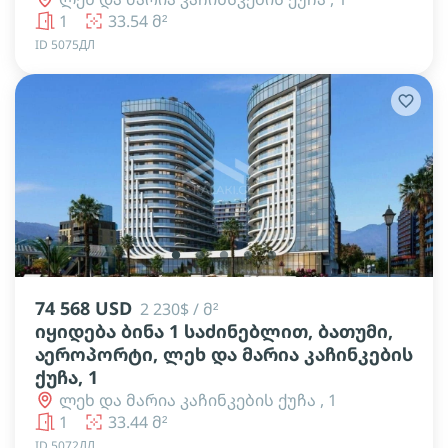
1
33.54 მ²
ID 5075ДЛ
lens
lens
lens
lens
lens
74 568 USD
2 230$ / მ²
იყიდება ბინა 1 საძინებლით, ბათუმი,
აეროპორტი, ლეხ და მარია კაჩინკების
ქუჩა, 1
ლეხ და მარია კაჩინკების ქუჩა , 1
1
33.44 მ²
ID 5072ДЛ