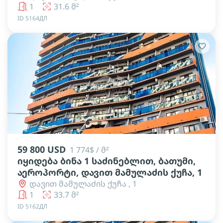
1
31.6 მ²
ID 5164ДЛ
lens
lens
lens
lens
lens
59 800 USD
1 774$ / მ²
იყიდება ბინა 1 საძინებლით, ბათუმი,
აეროპორტი, დავით მამულაძის ქუჩა, 1
დავით მამულაძის ქუჩა , 1
1
33.7 მ²
ID 5162ДЛ