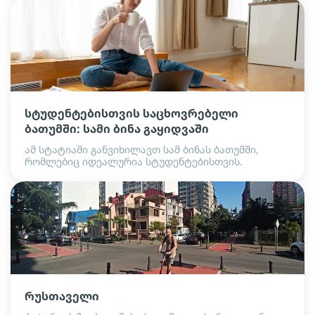
სტუდენტებისთვის საცხოვრებელი
ბათუმში: სამი ბინა გაყიდვაში
ამ სტატიაში განვიხილავთ სამ ბინას ბათუმში,
რომლებიც იდეალურია სტუდენტებისთვის.
რუსთაველი