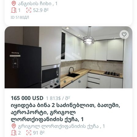
ანგისის ჩიხი , 1
1
52.9 მ²
ID 5180ДЛ
lens
lens
lens
lens
165 000 USD
1 813$ / მ²
იყიდება ბინა 2 საძინებლით, ბათუმი,
აეროპორტი, გრიგოლ
ლორთქიფანიძის ქუჩა, 1
გრიგოლ ლორთქიფანიძის ქუჩა , 1
2
91 მ²