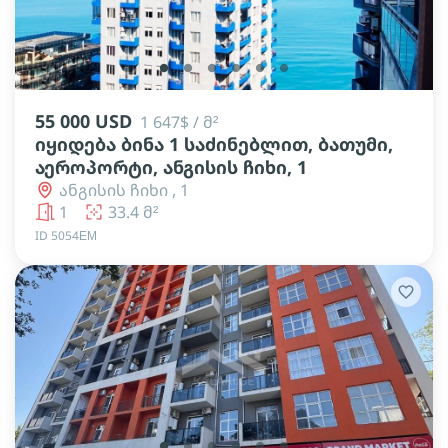
lens
lens
lens
lens
lens
lens
55 000 USD
1 647$ / მ²
იყიდება ბინა 1 საძინებლით, ბათუმი,
აეროპორტი, ანგისის ჩიხი, 1
ანგისის ჩიხი , 1
1
33.4 მ²
ID 5054ЕМ
lens
lens
lens
lens
lens
lens