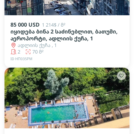
lens
lens
lens
85 000 USD
1 214$ / მ²
იყიდება ბინა 2 საძინებლით, ბათუმი,
აეროპორტი, ადლიის ქუჩა, 1
ადლიის ქუჩა , 1
2
70 მ²
ID НП035РМ
lens
lens
lens
lens
lens