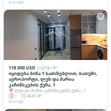
ID 5175ДЛ
lens
lens
lens
lens
lens
118 000 USD
2 521$ / მ²
იყიდება ბინა 1 საძინებლით, ბათუმი,
აეროპორტი, ლეხ და მარია
კაჩინსკების ქუჩა, 1
ლეხ და მარია კაჩინსკების ქუჩა , 1
1
46.81 მ²
ID 5173ДЛ