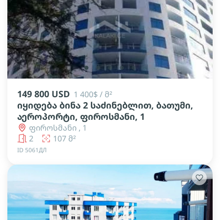
lens
lens
lens
lens
lens
149 800 USD
1 400$ / მ²
იყიდება ბინა 2 საძინებლით, ბათუმი,
აეროპორტი, ფიროსმანი, 1
ფიროსმანი , 1
2
107 მ²
ID 5061ДЛ