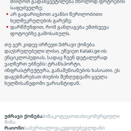
მიიღოთ გადაწყვეტილება მხოლოდ ფოტოების
საფუძველზე;
არ გადარიცხოთ ავანსი წერილობითი
ხელშეკრულების გარეშე;
დარწმუნდით, რომ განლაგება ემთხვევა
ფოტოებზე გამოსახულს.
თუ ჯერ კიდევ ირჩევთ Უძრავი ქონება
დაუსრულებელი ლისი, ეწვიეთ Kalaki.ge-ის
ენციკლოპედიას, სადაც ჩვენ დეტალურად
ვაღწერთ უბნებს: ტრანსპორტი,
ინფრასტრუქტურა, განაშენიანების ხასიათი. ეს
დაგეხმარებათ ძიების შეზღუდვაში ყველა
ხელმისაწვდომი ვარიანტიდან.
უძრავი ქონება
ბინა
კოტეჯი
ოთახი
კომერციული
მიწა
რაიონი
საბურთალო
ვაკე
დიდუბე
გლდანი