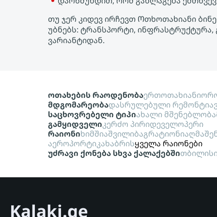
დარწმუნდით, რომ განლაგება ემთხვევ
თუ ჯერ კიდევ ირჩევთ Ოთხოთახიანი ბინებ
უბნებს: ტრანსპორტი, ინფრასტრუქტურა, 
ვარიანტიდან.
ოთახების რაოდენობა
ერთოთახიანი
ორო
მდგომარეობა
დასრულებული რემონტი
ა
საცხოვრებელი ტიპი
ახალი მშენებლობა
გამყიდველი
კერძო პირი
დეველოპერი
რაიონი
ხიმშიაშვილი
ბაგრატიონი
აღმაშე
აეროპორტი
კახაბრის
ყველა რაიონები
უძრავი ქონება სხვა ქალაქებში
თბილის
Kalaki.ge