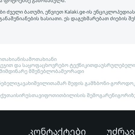
ა ფოტოებზე გამოსახულს.
ი ძველი ბათუმი, ეწვიეთ Kalaki.ge-ის ენციკლოპედი
განაშენიანების ხასიათი. ეს დაგეხმარებათ ძიების 
თახიანი
სამოთახიანი
ვეჯით და საყოფაცხოვრებო ტექნიკით
დაუსრულებელ
მიმდინარე მშენებლობა
მეორადი
ნებელი
ჯავახიშვილი
თამარ მეფის გამზ
ბონი-გოროდო
ი
ქუთაისი
რუსთავი
ფოთი
თბილისის შემოგარენი
გორი
ზ
კონტაქტები
უძრავ