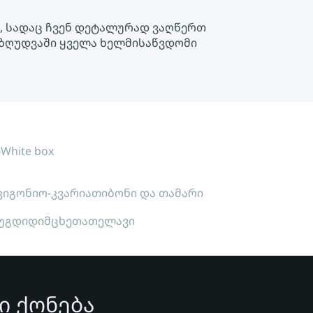
ას, სადაც ჩვენ დეტალურად ვაღწერთ
შეზღუდვაში ყველა ხელმისაწვდომი
ი
White box
კი
გონიო-კვარიათი
ბონი და თამარი
უგდიდი
მცხეთა
თელავი
ი ქონება