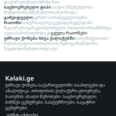
დაუსრულებელი
White box
საცხოვრებელი ტიპი
ახალი მშენებლობა
მიმდინარე მშენებლობა
მეორადი
გამყიდველი
კერძო პირი
დეველოპერი
რაიონი
საბურთალო
ვაკე
დიდუბე
გლდანი
ჩუღურეთი
ვარკეთილი
ძველი თბილისი
მთაწმინდა
ავლაბარი
სოლოლაკი
ყველა რაიონები
უძრავი ქონება სხვა ქალაქებში
ბათუმი
ქუთაისი
რუსთავი
ფოთი
თბილისის შემოგარენი
გორი
ზუგდიდი
მცხეთა
თელავი
Kalaki.ge
უძრავი ქონება საქართველოში: სიახლეები და
ანალიტიკა. თბილისის ქალაქური ცხოვრება,
ბათუმის ახალი შენობები. საცხოვრებელი,
ბიზნეს ცენტრები, სასტუმროები, სავაჭრო
ცენტრები.
კონტაქტები