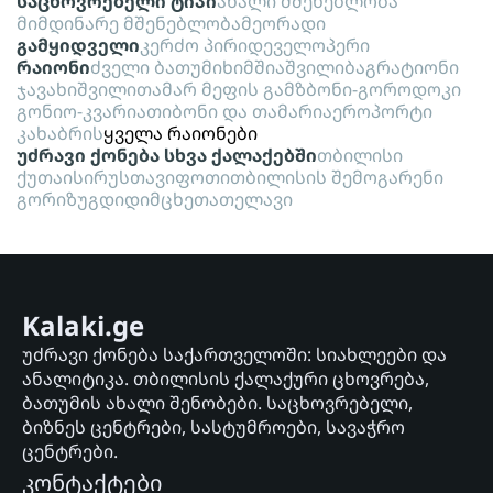
საცხოვრებელი ტიპი
ახალი მშენებლობა
მიმდინარე მშენებლობა
მეორადი
გამყიდველი
კერძო პირი
დეველოპერი
რაიონი
ძველი ბათუმი
ხიმშიაშვილი
ბაგრატიონი
ჯავახიშვილი
თამარ მეფის გამზ
ბონი-გოროდოკი
გონიო-კვარიათი
ბონი და თამარი
აეროპორტი
კახაბრის
ყველა რაიონები
უძრავი ქონება სხვა ქალაქებში
თბილისი
ქუთაისი
რუსთავი
ფოთი
თბილისის შემოგარენი
გორი
ზუგდიდი
მცხეთა
თელავი
Kalaki.ge
უძრავი ქონება საქართველოში: სიახლეები და
ანალიტიკა. თბილისის ქალაქური ცხოვრება,
ბათუმის ახალი შენობები. საცხოვრებელი,
ბიზნეს ცენტრები, სასტუმროები, სავაჭრო
ცენტრები.
კონტაქტები