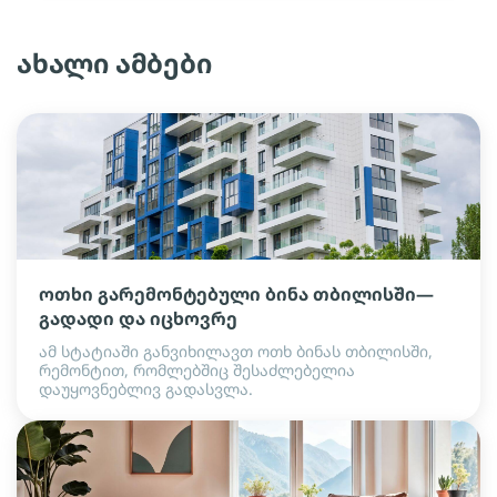
ახალი ამბები
ოთხი გარემონტებული ბინა თბილისში—
გადადი და იცხოვრე
ამ სტატიაში განვიხილავთ ოთხ ბინას თბილისში,
რემონტით, რომლებშიც შესაძლებელია
დაუყოვნებლივ გადასვლა.