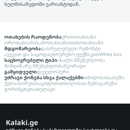
ხელმისაწვდომი ვარიანტიდან.
ოთახების რაოდენობა
ერთოთახიანი
ოროთახიანი
სამოთახიანი
ოთხოთახიანი
მდგომარეობა
დასრულებული რემონტი
ავეჯით და საყოფაცხოვრებო ტექნიკით
White box
საცხოვრებელი ტიპი
ახალი მშენებლობა
მიმდინარე მშენებლობა
მეორადი
გამყიდველი
დეველოპერი
უძრავი ქონება სხვა ქალაქებში
თბილისი
ბათუმი
ქუთაისი
რუსთავი
ფოთი
თბილისის შემოგარენი
გორი
მცხეთა
თელავი
Kalaki.ge