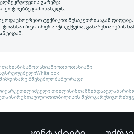
ხელშეკრულების გარეშე;
ა ფოტოებზე გამოსახულს.
საყოფაცხოვრებო ტექნიკით მესაკუთრისაგან დიდუბე, ე
 ტრანსპორტი, ინფრასტრუქტურა, განაშენიანების ხას
ანტიდან.
თახიანი
სამოთახიანი
ოთხოთახიანი
აუსრულებელი
White box
მიმდინარე მშენებლობა
მეორადი
თი
ვარკეთილი
ძველი თბილისი
მთაწმინდა
ავლაბარი
ს
უთაისი
რუსთავი
ფოთი
თბილისის შემოგარენი
გორი
ზუ
კონტაქტები
უძრავ