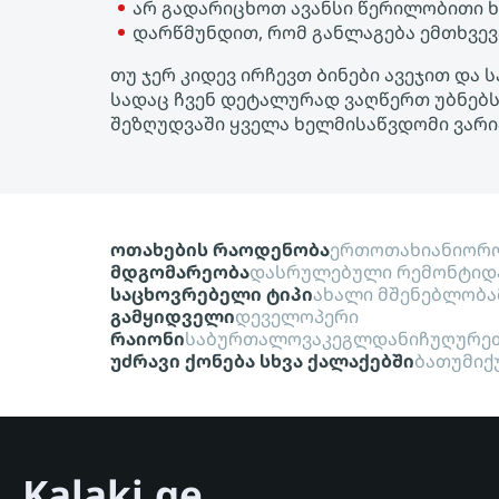
არ გადარიცხოთ ავანსი წერილობითი 
დარწმუნდით, რომ განლაგება ემთხვევ
თუ ჯერ კიდევ ირჩევთ Ბინები ავეჯით და 
სადაც ჩვენ დეტალურად ვაღწერთ უბნებს:
შეზღუდვაში ყველა ხელმისაწვდომი ვარი
ოთახების რაოდენობა
ერთოთახიანი
ორო
მდგომარეობა
დასრულებული რემონტი
დ
საცხოვრებელი ტიპი
ახალი მშენებლობა
გამყიდველი
დეველოპერი
რაიონი
საბურთალო
ვაკე
გლდანი
ჩუღურე
უძრავი ქონება სხვა ქალაქებში
ბათუმი
ქ
Kalaki.ge