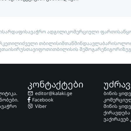
ი
სარდაფი
სავაჭრო ადგილი
კომერციული ფართი
საწყ
რკეთილი
ძველი თბილისი
მთაწმინდა
ავლაბარი
სოლო
უთაისი
რუსთავი
ფოთი
თბილისის შემოგარენი
გორი
ზუ
კონტაქტები
უძრავ
ლიტიკა.
editor@kalaki.ge
ბინის ყიდ
ნობები.
Facebook
კომერციულ
ავაჭრო
Viber
მიწის ყიდ
ქირავდება
ვაქირავებ