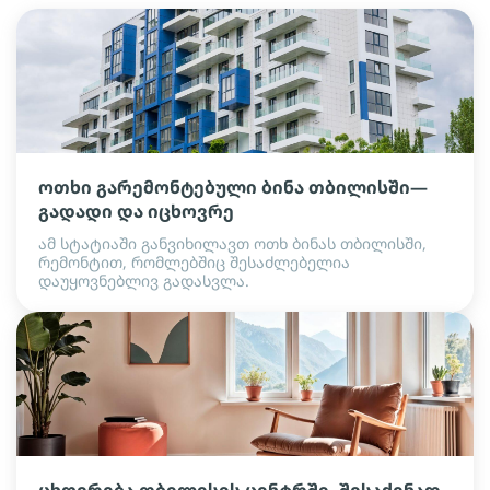
ოთხი გარემონტებული ბინა თბილისში—
გადადი და იცხოვრე
ამ სტატიაში განვიხილავთ ოთხ ბინას თბილისში,
რემონტით, რომლებშიც შესაძლებელია
დაუყოვნებლივ გადასვლა.