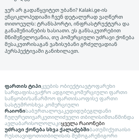
ჯერ არ გადაწყვიტეთ უბანი? Kalaki.ge-ის
ენციკლოპედიაში ჩვენ დეტალურად ვაღწერთ
თითოეულს: ტრანსპორტი, ინფრასტრუქტურა და
განაშენიანების ხასიათი. ეს განსაკუთრებით
მნიშვნელოვანია, თუ Კომერციული უძრავი ქონება
მესაკუთრისაგან ვაზისუბანი გრძელვადიან
პერსპექტივაში განიხილავთ.
ფართის ტიპი
კვების ობიექტი
ავტოფარეხი
სარდაფი
სავაჭრო ადგილი
კომერციული ფართი
საწყობი/საწარმოო ფართი
საოფისე ფართი
სასტუმრო
სხვა კომერციული
რაიონი
საბურთალო
ვაკე
დიდუბე
გლდანი
ჩუღურეთი
ვარკეთილი
ძველი თბილისი
მთაწმინდა
ავლაბარი
სოლოლაკი
ყველა რაიონები
უძრავი ქონება სხვა ქალაქებში
ბათუმი
ქუთაისი
რუსთავი
ფოთი
თბილისის შემოგარენი
გორი