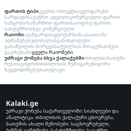
ფართის ტიპი
კვების ობიექტი
ავტოფარეხი
სარდაფი
სავაჭრო ადგილი
კომერციული ფართი
საწყობი/საწარმოო ფართი
საოფისე ფართი
სასტუმრო
სხვა კომერციული
რაიონი
ავანგარდი
ავტოქარხანა
ასათიანი
აღმაშენებელი
ბალახვანი
ბჟოლები
გაბაშვილის ბორცვი
საქუსლიას მთა
გუმათჰესი
ვაკისუბანი
ყველა რაიონები
უძრავი ქონება სხვა ქალაქებში
თბილისი
ბათუმი
რუსთავი
ფოთი
თბილისის შემოგარენი
გორი
ზუგდიდი
მცხეთა
თელავი
Kalaki.ge
უძრავი ქონება საქართველოში: სიახლეები და
ანალიტიკა. თბილისის ქალაქური ცხოვრება,
ბათუმის ახალი შენობები. საცხოვრებელი,
ბიზნეს ცენტრები, სასტუმროები, სავაჭრო