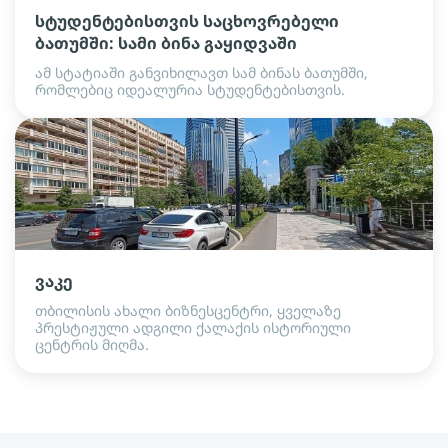
სტუდენტებისთვის საცხოვრებელი
ბათუმში: სამი ბინა გაყიდვაში
ამ სტატიაში განვიხილავთ სამ ბინას ბათუმში,
რომლებიც იდეალურია სტუდენტებისთვის.
ვაკე
თბილისის ახალი ბიზნესცენტრი, ყველაზე
პრესტიჟული ადგილი ქალაქის ისტორიული
ცენტრის მიღმა.