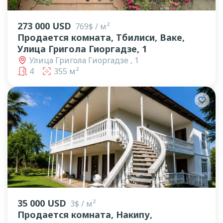
273 000 USD
769$ / м²
Продается комната, Тбилиси, Ваке,
Улица Григола Гиоргадзе, 1
Улица Григола Гиоргадзе , 1
4
355 м²
lens
lens
lens
lens
lens
lens
lens
lens
35 000 USD
3$ / м²
Продается комната, Накипу,