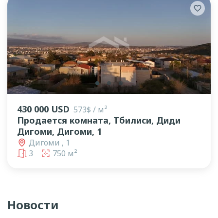
lens
lens
lens
430 000 USD
573$ / м²
Продается комната, Тбилиси, Диди
Дигоми, Дигоми, 1
Дигоми , 1
3
750 м²
Новости