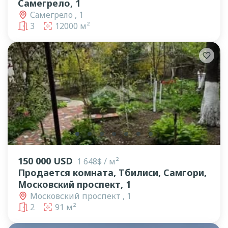
Самегрело, 1
Самегрело , 1
3
12000 м²
lens
lens
lens
lens
lens
lens
lens
150 000 USD
1 648$ / м²
Продается комната, Тбилиси, Самгори,
Московский проспект, 1
Московский проспект , 1
2
91 м²