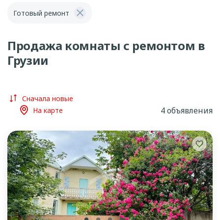
Готовый ремонт
Продажа комнаты с ремонтом в
Грузии
Сначала новые
4 объявления
На карте
lens
lens
lens
lens
lens