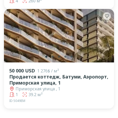
4
260 м²
lens
lens
lens
lens
lens
50 000 USD
1 276$ / м²
Продается коттедж, Батуми, Аэропорт,
Приморская улица, 1
Приморская улица , 1
1
39.2 м²
ID 5049ЕМ