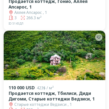
Продается коттедж, Гонио, Аллея
Апсарос, 1
Аллея Апсарос , 1
3
266.3 м²
ID 5145ДЛ
lens
lens
lens
110 000 USD
423$ / м²
Продается коттедж, Тбилиси, Диди
Дигоми, Старые коттеджи Ведзиси, 1
Старые коттеджи Ведзиси , 1