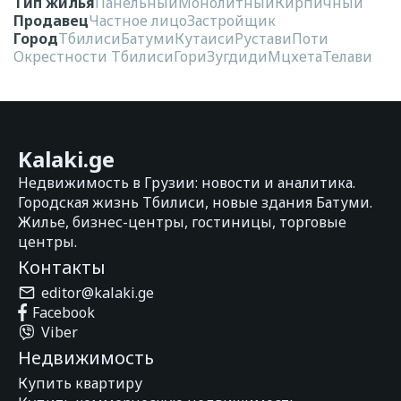
Тип жилья
Панельный
Монолитный
Кирпичный
Продавец
Частное лицо
Застройщик
Город
Тбилиси
Батуми
Кутаиси
Рустави
Поти
Окрестности Тбилиси
Гори
Зугдиди
Мцхета
Телави
Kalaki.ge
Недвижимость в Грузии: новости и аналитика.
Городская жизнь Тбилиси, новые здания Батуми.
Жилье, бизнес-центры, гостиницы, торговые
центры.
Контакты
editor@kalaki.ge
Facebook
Viber
Недвижимость
Купить квартиру