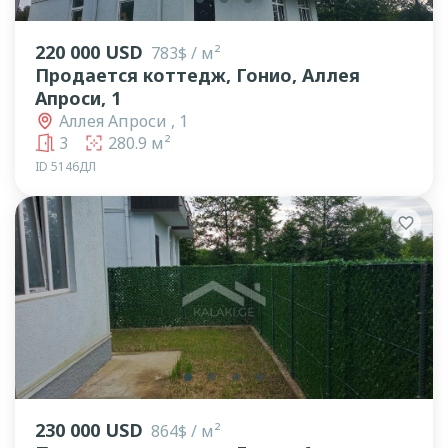
220 000 USD
783$ / м²
Продается коттедж, Гонио, Аллея
Апроси, 1
Аллея Апроси , 1
3
280.9 м²
ID 5146ДЛ
lens
lens
lens
lens
230 000 USD
864$ / м²