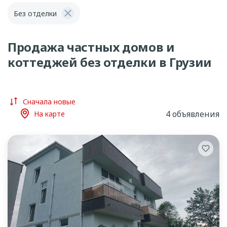
Без отделки
Продажа частных домов и
коттеджей без отделки в Грузии
Сначала новые
4 объявления
На карте
lens
lens
lens