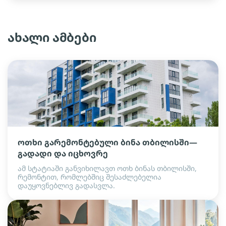
ახალი ამბები
ოთხი გარემონტებული ბინა თბილისში—
გადადი და იცხოვრე
ამ სტატიაში განვიხილავთ ოთხ ბინას თბილისში,
რემონტით, რომლებშიც შესაძლებელია
დაუყოვნებლივ გადასვლა.