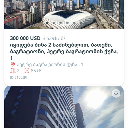
lens
lens
lens
lens
lens
lens
300 000 USD
3 529$ / მ²
იყიდება ბინა 2 საძინებლით, ბათუმი,
ბაგრატიონი, პეტრე ბაგრატიონის ქუჩა,
1
პეტრე ბაგრატიონის ქუჩა , 1
2
85 მ²
ID 5100ДЛ