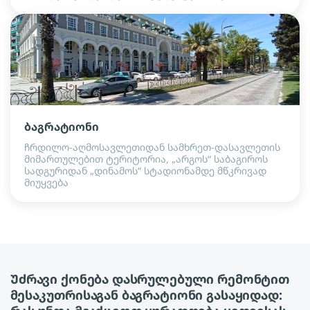
ბაგრატიონი
ჩრდილო-აღმოსავლეთიდან სამხრეთ-დასავლეთის
მიმართულებით ტერიტორია, „არგოს“ საბაგიროს
სადგურიდან „დინამოს“ სტადიონამდე მწკრივად
მიუყვება
Უძრავი ქონება დასრულებული რემონტით
მესაკუთრისაგან ბაგრატიონი გასაყიდად: