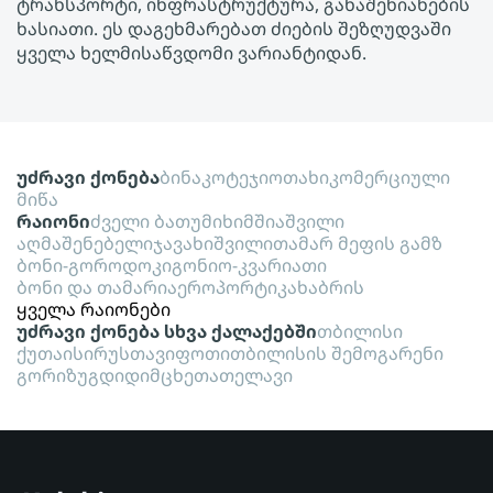
ტრანსპორტი, ინფრასტრუქტურა, განაშენიანების
ხასიათი. ეს დაგეხმარებათ ძიების შეზღუდვაში
ყველა ხელმისაწვდომი ვარიანტიდან.
უძრავი ქონება
ბინა
კოტეჯი
ოთახი
კომერციული
მიწა
რაიონი
ძველი ბათუმი
ხიმშიაშვილი
აღმაშენებელი
ჯავახიშვილი
თამარ მეფის გამზ
ბონი-გოროდოკი
გონიო-კვარიათი
ბონი და თამარი
აეროპორტი
კახაბრის
ყველა რაიონები
უძრავი ქონება სხვა ქალაქებში
თბილისი
ქუთაისი
რუსთავი
ფოთი
თბილისის შემოგარენი
გორი
ზუგდიდი
მცხეთა
თელავი