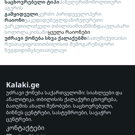
საცხოვრებელი ტიპი
პანელური
მონოლითური
აგურის
გამყიდველი
კერძო პირი
დეველოპერი
რაიონი
ვაკე
დიდუბე
გლდანი
ჩუღურეთი
ვარკეთილი
ძველი თბილისი
მთაწმინდა
ავლაბარი
სოლოლაკი
ისანი
ყველა რაიონები
უძრავი ქონება სხვა ქალაქებში
ბათუმი
ქუთაისი
რუსთავი
ფოთი
თბილისის შემოგარენი
გორი
ზუგდიდი
მცხეთა
თელავი
Kalaki.ge
უძრავი ქონება საქართველოში: სიახლეები და
ანალიტიკა. თბილისის ქალაქური ცხოვრება,
ბათუმის ახალი შენობები. საცხოვრებელი,
ბიზნეს ცენტრები, სასტუმროები, სავაჭრო
ცენტრები.
კონტაქტები