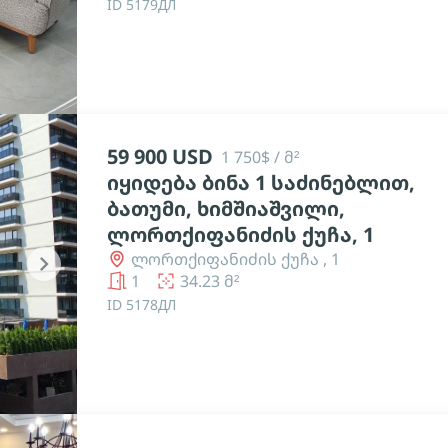
ID 5179ДЛ
59 900 USD
1 750$ / მ²
იყიდება ბინა 1 საძინებლით,
ბათუმი, ხიმშიაშვილი,
ლორთქიფანიძის ქუჩა, 1
ლორთქიფანიძის ქუჩა , 1
chevron_right
1
34.23 მ²
ID 5178ДЛ