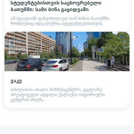
სტუდენტებისთვის საცხოვრებელი
ბათუმში: სამი ბინა გაყიდვაში
ამ სტატიაში განვიხილავთ სამ ბინას ბათუმში,
რომლებიც იდეალურია სტუდენტებისთვის.
ვაკე
თბილისის ახალი ბიზნესცენტრი, ყველაზე
პრესტიჟული ადგილი ქალაქის ისტორიული
ცენტრის მიღმა.