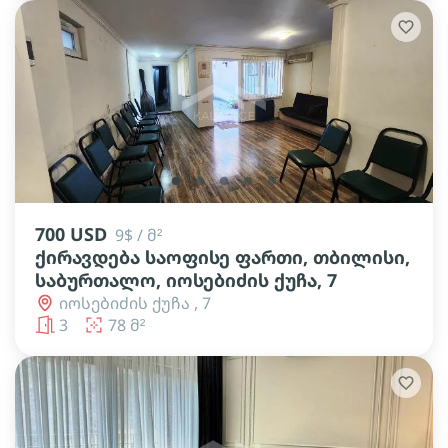
lens
lens
lens
lens
lens
700 USD
9$ / მ²
ქირავდება საოფისე ფართი, თბილისი,
საბურთალო, იოსებიძის ქუჩა, 7
იოსებიძის ქუჩა , 7
3
78 მ²