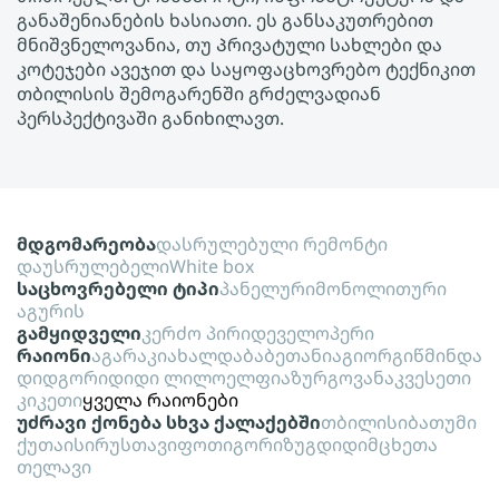
განაშენიანების ხასიათი. ეს განსაკუთრებით
მნიშვნელოვანია, თუ Პრივატული სახლები და
კოტეჯები ავეჯით და საყოფაცხოვრებო ტექნიკით
თბილისის შემოგარენში გრძელვადიან
პერსპექტივაში განიხილავთ.
მდგომარეობა
დასრულებული რემონტი
დაუსრულებელი
White box
საცხოვრებელი ტიპი
პანელური
მონოლითური
აგურის
გამყიდველი
კერძო პირი
დეველოპერი
რაიონი
აგარაკი
ახალდაბა
ბეთანია
გიორგიწმინდა
დიდგორი
დიდი ლილო
ელფია
ზურგოვანა
კვესეთი
კიკეთი
ყველა რაიონები
უძრავი ქონება სხვა ქალაქებში
თბილისი
ბათუმი
ქუთაისი
რუსთავი
ფოთი
გორი
ზუგდიდი
მცხეთა
თელავი