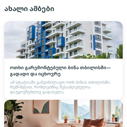
ახალი ამბები
ოთხი გარემონტებული ბინა თბილისში—
გადადი და იცხოვრე
ამ სტატიაში განვიხილავთ ოთხ ბინას თბილისში,
რემონტით, რომლებშიც შესაძლებელია
დაუყოვნებლივ გადასვლა.