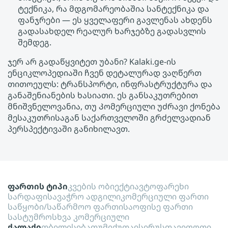
ტექნიკა, რა მდგომარეობაშია სანტექნიკა და
ფანჯრები — ეს ყველაფერი გავლენას ახდენს
გადასახდელ რეალურ ხარჯებზე გადასვლის
შემდეგ.
ჯერ არ გადაწყვიტეთ უბანი? Kalaki.ge-ის
ენციკლოპედიაში ჩვენ დეტალურად ვაღწერთ
თითოეულს: ტრანსპორტი, ინფრასტრუქტურა და
განაშენიანების ხასიათი. ეს განსაკუთრებით
მნიშვნელოვანია, თუ Კომერციული უძრავი ქონება
მესაკუთრისაგან საქართველოში გრძელვადიან
პერსპექტივაში განიხილავთ.
ფართის ტიპი
კვების ობიექტი
ავტოფარეხი
სარდაფი
სავაჭრო ადგილი
კომერციული ფართი
საწყობი/საწარმოო ფართი
საოფისე ფართი
სასტუმრო
სხვა კომერციული
ქალაქი
თბილისი
ბათუმი
ქუთაისი
რუსთავი
ფოთი