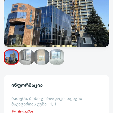
ინფორმაცია
ბათუმი, ბონი-გოროდოკი, თენგიზ
მაქაცარიას ქუჩა 11, 1
რუკაზე