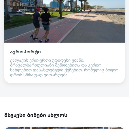
აეროპორტი
ქალაქის ერთ-ერთი უდიდესი უბანი,
მრავალსართულიანი შენობებითა და კერძო
სახლებით დასახლებული ქუჩებით, რომელიც ბოლო
დროს სწრაფად ვითარდება
მსგავსი ბინები ახლოს