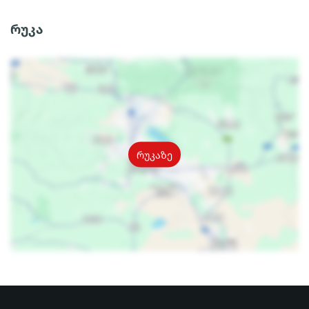
რუკა
რუკაზე