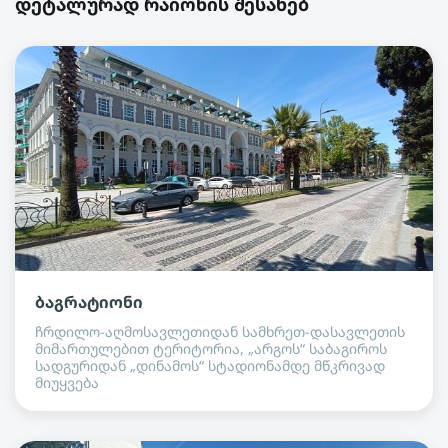
დეტალურად რაიონის შესახებ
ბაგრატიონი
ჩრდილო-აღმოსავლეთიდან სამხრეთ-დასავლეთის
მიმართულებით ტერიტორია, „არგოს“ საბაგიროს
სადგურიდან „დინამოს“ სტადიონამდე მწკრივად
მიუყვება