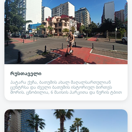
რუსთაველი
პატარა ქუჩა, ბათუმის ახალ მაღალსართულიან
ცენტრსა და ძველი ბათუმის ისტორიულ ბირთვს
შორის. ცნობილია, 6 მაისის პარკითა და ნურის ტბით