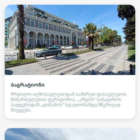
ბაგრატიონი
ჩრდილო-აღმოსავლეთიდან სამხრეთ-დასავლეთის
მიმართულებით ტერიტორია, „არგოს“ საბაგიროს
სადგურიდან „დინამოს“ სტადიონამდე მწკრივად
მიუყვება