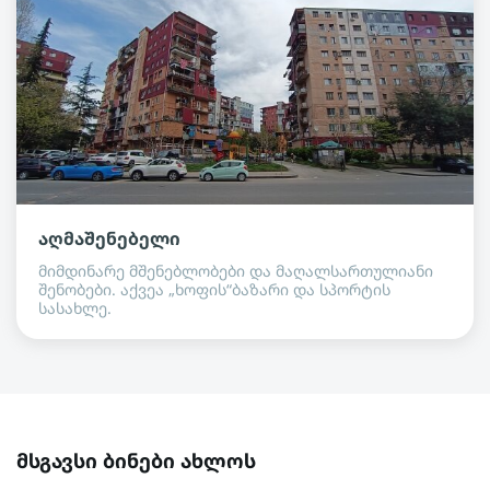
აღმაშენებელი
მიმდინარე მშენებლობები და მაღალსართულიანი
შენობები. აქვეა „ხოფის“ბაზარი და სპორტის
სასახლე.
მსგავსი ბინები ახლოს