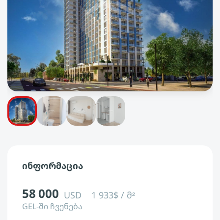
ინფორმაცია
58 000
USD
1 933$ / მ²
GEL-ში ჩვენება