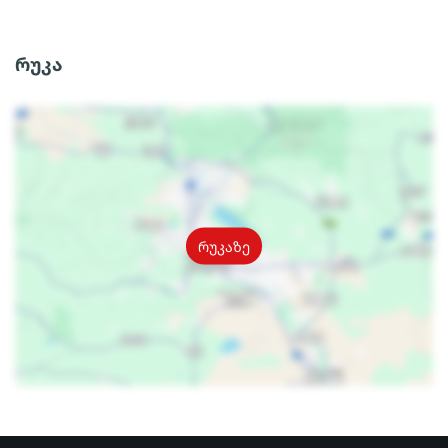
რუკა
რუკაზე