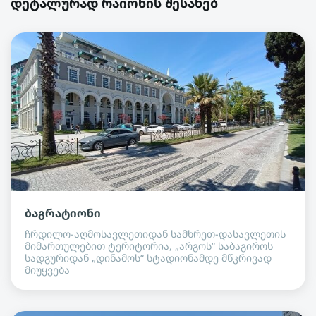
დეტალურად რაიონის შესახებ
ბაგრატიონი
ჩრდილო-აღმოსავლეთიდან სამხრეთ-დასავლეთის
მიმართულებით ტერიტორია, „არგოს“ საბაგიროს
სადგურიდან „დინამოს“ სტადიონამდე მწკრივად
მიუყვება