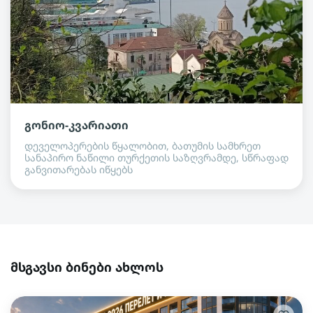
გონიო-კვარიათი
დეველოპერების წყალობით, ბათუმის სამხრეთ
სანაპირო ნაწილი თურქეთის საზღვრამდე, სწრაფად
განვითარებას იწყებს
მსგავსი ბინები ახლოს