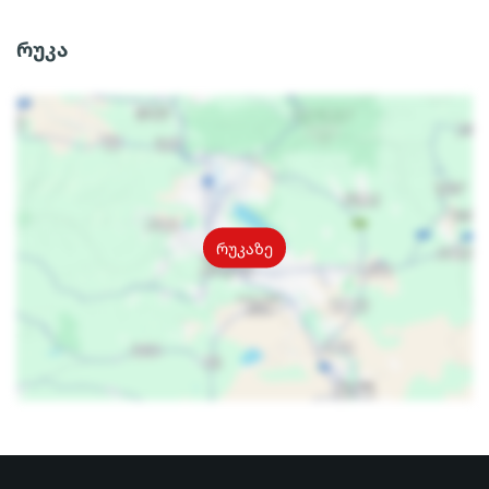
რუკა
რუკაზე