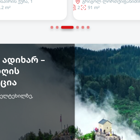
გოლ ლორთქიფანიძის ქუჩა, 1
ეგნატე ნინოშვილის ქუჩა,
 m²
2
65 m²
 ადიხარ –
დღის
ცია
ღელტეხილზე,