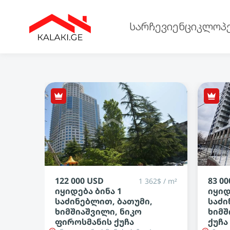
სარჩევი
ენციკლოპ
83 000 USD
165 0
2$ / m²
1 273$ / m²
იყიდება ბინა 1
იყიდ
საძინებლით, ბათუმი,
საძი
ხიმშიაშვილი, ზღვისპირის
აერ
ქუჩა
ლორ