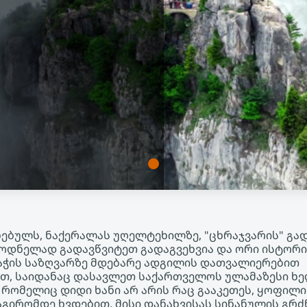
ებულს, ნაქერალას უღელტეხილზე, "ცხრაჯვარის" გად
ოდნელად გადავწვიტეთ გადაგვეხვია და ორი ისტორი
აჭის საზღვარზე მდებარე ადგილის დათვალიერებით
თ, საიდანაც დასავლეთ საქართველოს ულამაზესი ხე
, რომელიც დიდი ხანი არ არის რაც გააკეთეს, ყოფილი
აგირომდე ხვდებით. მისი დანახვისას სინანულის გრძ