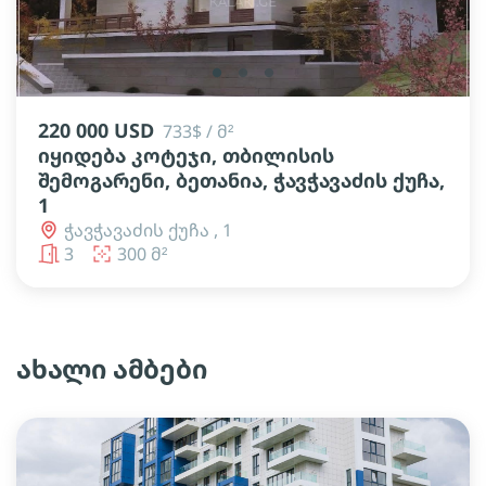
lens
lens
lens
220 000 USD
733$ / მ²
იყიდება კოტეჯი, თბილისის
შემოგარენი, ბეთანია, ჭავჭავაძის ქუჩა,
1
ჭავჭავაძის ქუჩა , 1
3
300 მ²
ახალი ამბები