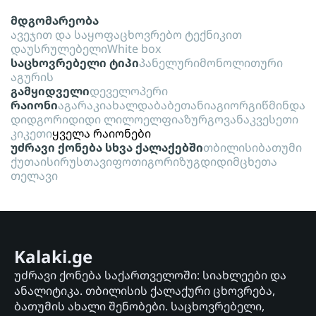
მდგომარეობა
ავეჯით და საყოფაცხოვრებო ტექნიკით
დაუსრულებელი
White box
საცხოვრებელი ტიპი
პანელური
მონოლითური
აგურის
გამყიდველი
დეველოპერი
რაიონი
აგარაკი
ახალდაბა
ბეთანია
გიორგიწმინდა
დიდგორი
დიდი ლილო
ელფია
ზურგოვანა
კვესეთი
კიკეთი
ყველა რაიონები
უძრავი ქონება სხვა ქალაქებში
თბილისი
ბათუმი
ქუთაისი
რუსთავი
ფოთი
გორი
ზუგდიდი
მცხეთა
თელავი
Kalaki.ge
უძრავი ქონება საქართველოში: სიახლეები და
ანალიტიკა. თბილისის ქალაქური ცხოვრება,
ბათუმის ახალი შენობები. საცხოვრებელი,