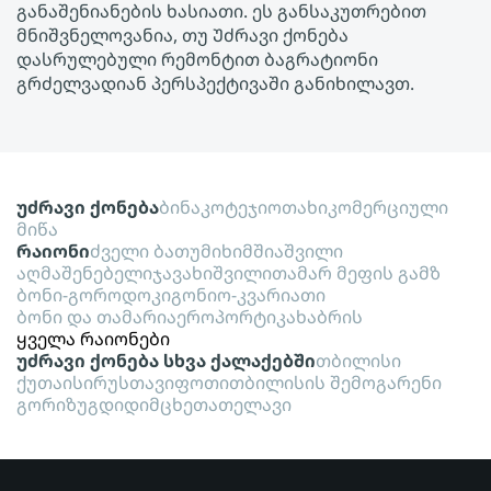
განაშენიანების ხასიათი. ეს განსაკუთრებით
მნიშვნელოვანია, თუ Უძრავი ქონება
დასრულებული რემონტით ბაგრატიონი
გრძელვადიან პერსპექტივაში განიხილავთ.
უძრავი ქონება
ბინა
კოტეჯი
ოთახი
კომერციული
მიწა
რაიონი
ძველი ბათუმი
ხიმშიაშვილი
აღმაშენებელი
ჯავახიშვილი
თამარ მეფის გამზ
ბონი-გოროდოკი
გონიო-კვარიათი
ბონი და თამარი
აეროპორტი
კახაბრის
ყველა რაიონები
უძრავი ქონება სხვა ქალაქებში
თბილისი
ქუთაისი
რუსთავი
ფოთი
თბილისის შემოგარენი
გორი
ზუგდიდი
მცხეთა
თელავი