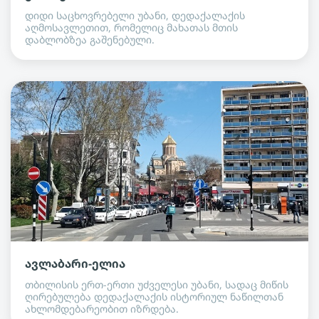
დიდი საცხოვრებელი უბანი, დედაქალაქის
აღმოსავლეთით, რომელიც მახათას მთის
დაბლობზეა გაშენებული.
ავლაბარი-ელია
თბილისის ერთ-ერთი უძველესი უბანი, სადაც მიწის
ღირებულება დედაქალაქის ისტორიულ ნაწილთან
ახლომდებარეობით იზრდება.