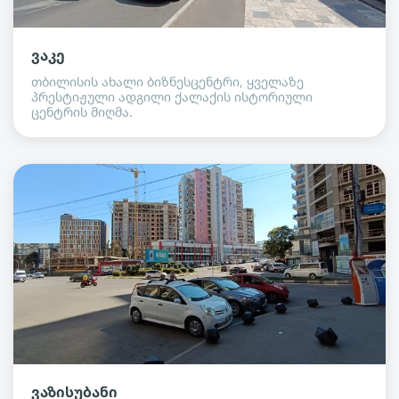
ვაკე
თბილისის ახალი ბიზნესცენტრი, ყველაზე
პრესტიჟული ადგილი ქალაქის ისტორიული
ცენტრის მიღმა.
ვაზისუბანი