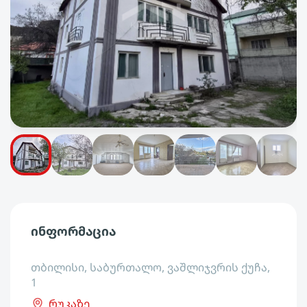
ინფორმაცია
თბილისი, საბურთალო, ვაშლიჯვრის ქუჩა,
1
რუკაზე