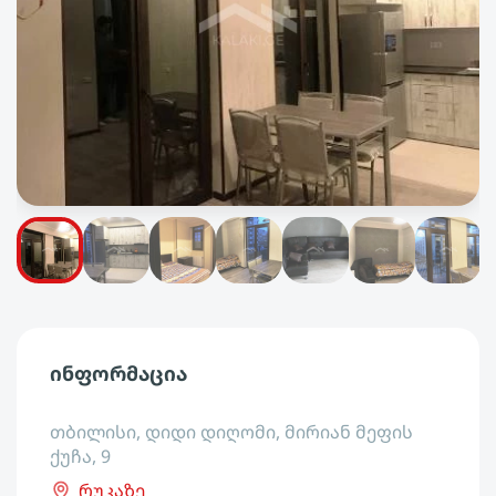
ინფორმაცია
თბილისი, დიდი დიღომი, მირიან მეფის
ქუჩა, 9
რუკაზე