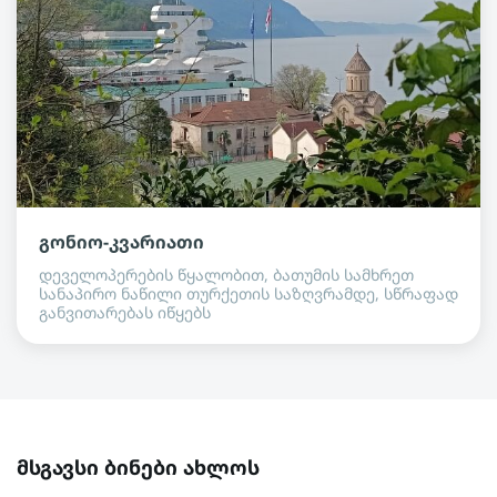
გონიო-კვარიათი
დეველოპერების წყალობით, ბათუმის სამხრეთ
სანაპირო ნაწილი თურქეთის საზღვრამდე, სწრაფად
განვითარებას იწყებს
მსგავსი ბინები ახლოს