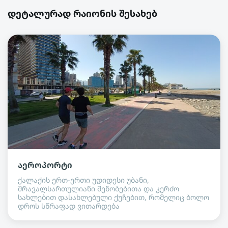
დეტალურად რაიონის შესახებ
აეროპორტი
ქალაქის ერთ-ერთი უდიდესი უბანი,
მრავალსართულიანი შენობებითა და კერძო
სახლებით დასახლებული ქუჩებით, რომელიც ბოლო
დროს სწრაფად ვითარდება