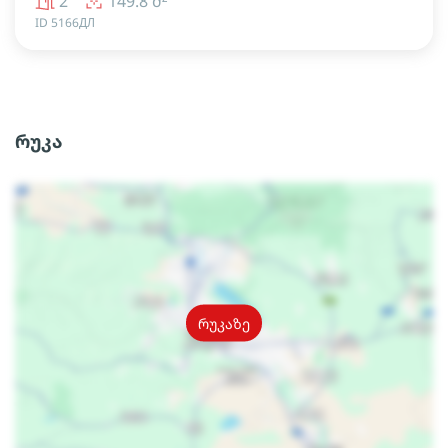
2
149.8 მ²
ID 5166ДЛ
რუკა
რუკაზე