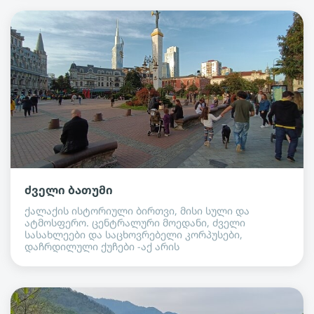
ძველი ბათუმი
ქალაქის ისტორიული ბირთვი, მისი სული და
ატმოსფერო. ცენტრალური მოედანი, ძველი
სასახლეები და საცხოვრებელი კორპუსები,
დაჩრდილული ქუჩები -აქ არის