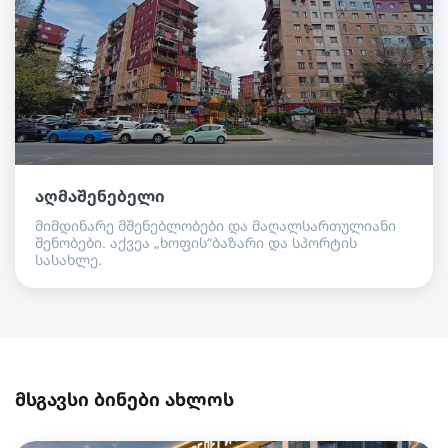
აღმაშენებელი
მიმდინარე მშენებლობები და მაღალსართულიანი
შენობები. აქვეა „ხოფის“ბაზარი და სპორტის
სასახლე.
მსგავსი ბინები ახლოს