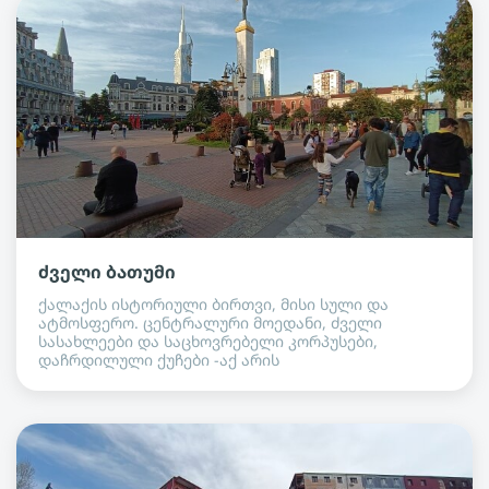
ძველი ბათუმი
ქალაქის ისტორიული ბირთვი, მისი სული და
ატმოსფერო. ცენტრალური მოედანი, ძველი
სასახლეები და საცხოვრებელი კორპუსები,
დაჩრდილული ქუჩები -აქ არის