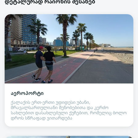
დეტალურად რაიონის შესახებ
აეროპორტი
ქალაქის ერთ-ერთი უდიდესი უბანი,
მრავალსართულიანი შენობებითა და კერძო
სახლებით დასახლებული ქუჩებით, რომელიც ბოლო
დროს სწრაფად ვითარდება