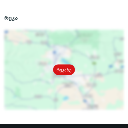
რუკა
რუკაზე